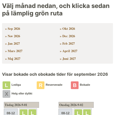
Välj månad nedan, och klicka sedan
på lämplig grön ruta
» Sep 2026
» Okt 2026
» Nov 2026
» Dec 2026
» Jan 2027
» Feb 2027
» Mars 2027
» April 2027
» Maj 2027
» Juni 2027
Visar bokade och obokade tider för september 2026
L
R
B
Lediga
Reserverade
Bokade
X
Helg eller dylikt
Tisdag 2026-9-01
Onsdag 2026-9-02
L
L
L
L
08-12
08-12