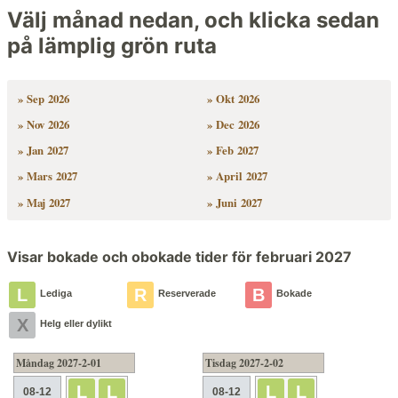
Välj månad nedan, och klicka sedan
på lämplig grön ruta
» Sep 2026
» Okt 2026
» Nov 2026
» Dec 2026
» Jan 2027
» Feb 2027
» Mars 2027
» April 2027
» Maj 2027
» Juni 2027
Visar bokade och obokade tider för februari 2027
L
R
B
Lediga
Reserverade
Bokade
X
Helg eller dylikt
Måndag 2027-2-01
Tisdag 2027-2-02
L
L
L
L
08-12
08-12